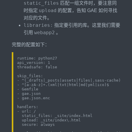
static_files
匹配一组文件时，要注意同
upload
时指定
的配置，告知 GAE 如何寻找
对应的文件。
libraries:
指定要引用的库。这里我们需要
webapp2
引用
。
完整的配置如下：
runtime: python27

api_version: 1

threadsafe: false

skip_files:

- ^(_drafts|_posts|assets|files|.sass-cache)/(.*)
- ^[a-zA-z]+.(xml|txt|html|md|yml|ico)$

- Gemfile

- gae.json

- gae.json.enc

handlers:

- url: /

  static_files: _site/index.html

  upload: _site/index\.html

  secure: always
