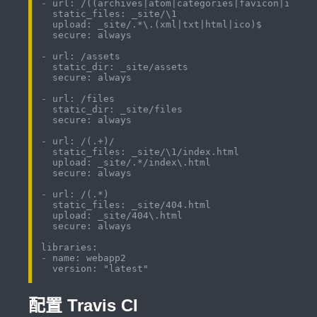
- url: /((archives|atom|categories|favicon|index|
  static_files: _site/\1

  upload: _site/.*\.(xml|txt|html|ico)$

  secure: always

- url: /assets

  static_dir: _site/assets

  secure: always

- url: /files

  static_dir: _site/files

  secure: always

- url: /(.+)/

  static_files: _site/\1/index.html

  upload: _site/.*/index\.html

  secure: always

- url: /(.*)

  static_files: _site/404.html

  upload: _site/404\.html

  secure: always

libraries:

- name: webapp2

配置 Travis CI